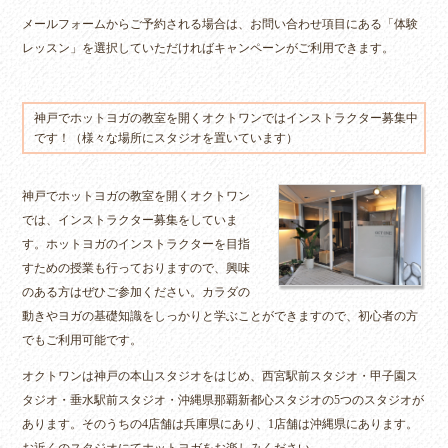
メールフォームからご予約される場合は、お問い合わせ項目にある「体験
レッスン」を選択していただければキャンペーンがご利用できます。
神戸でホットヨガの教室を開くオクトワンではインストラクター募集中
です！（様々な場所にスタジオを置いています）
神戸でホットヨガの
教室
を開くオクトワン
では、
インストラクター募集
をしていま
す。ホットヨガのインストラクターを目指
すための授業も行っておりますので、興味
のある方はぜひご参加ください。カラダの
動きやヨガの基礎知識をしっかりと学ぶことができますので、初心者の方
でもご利用可能です。
オクトワンは神戸の本山
スタジオ
をはじめ、西宮駅前スタジオ・甲子園ス
タジオ・垂水駅前スタジオ・沖縄県那覇新都心スタジオの5つのスタジオが
あります。そのうちの4店舗は兵庫県にあり、1店舗は沖縄県にあります。
お近くのスタジオにてホットヨガをお楽しみください。