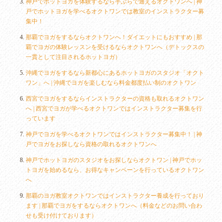
神戸でホットヨガを体験するなら手ぶらで通えるオクトワンへ | 神
戸でホットヨガを学べるオクトワンでは教室のインストラクター募
集中！
那覇でヨガをするならオクトワンへ！ダイエットにもおすすめ | 那
覇でヨガの体験レッスンを受けるならオクトワンへ（デトックスの
一貫として注目されるホットヨガ）
沖縄でヨガをするなら新都心にあるホットヨガのスタジオ「オクト
ワン」へ | 沖縄でヨガを楽しむなら料金都度払い制のオクトワン
西宮でヨガをするならインストラクターの資格も取れるオクトワン
へ | 西宮でヨガが学べるオクトワンではインストラクター募集を行
っています
神戸でヨガを学べるオクトワンではインストラクター募集中！ | 神
戸でヨガをお探しなら資格の取れるオクトワンへ
神戸でホットヨガのスタジオをお探しならオクトワン | 神戸でホッ
トヨガを始めるなら、お得なキャンペーンを行っているオクトワン
へ
那覇のヨガ教室オクトワンではインストラクター養成を行っており
ます | 那覇でヨガをするならオクトワンへ（料金などのお問い合わ
せも受け付けております）