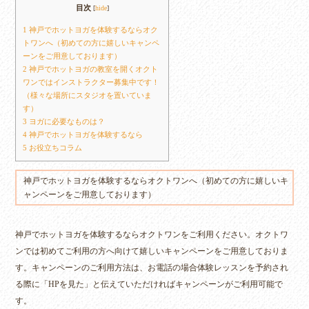
目次
[
hide
]
1
神戸でホットヨガを体験するならオク
トワンへ（初めての方に嬉しいキャンペ
ーンをご用意しております）
2
神戸でホットヨガの教室を開くオクト
ワンではインストラクター募集中です！
（様々な場所にスタジオを置いていま
す）
3
ヨガに必要なものは？
4
神戸でホットヨガを体験するなら
5
お役立ちコラム
神戸でホットヨガを体験するならオクトワンへ（初めての方に嬉しいキ
ャンペーンをご用意しております）
神戸
で
ホットヨガ
を
体験
するならオクトワンをご利用ください。オクトワ
ンでは初めてご利用の方へ向けて嬉しい
キャンペーン
をご用意しておりま
す。キャンペーンのご利用方法は、お電話の場合体験レッスンを予約され
る際に「HPを見た」と伝えていただければキャンペーンがご利用可能で
す。