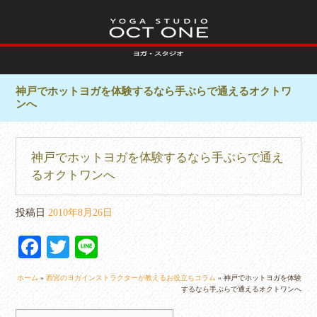
神戸でホットヨガを体験するなら手ぶらで通えるオクトワ
ンへ
神戸でホットヨガを体験するなら手ぶらで通え
るオクトワンへ
投稿日
2010年8月26日
Fa
T
Li
ce
wi
ne
ホーム
»
西宮のヨガインストラクターが教えるお役立ちコラム
»
神戸でホットヨガを体験
bo
tte
するなら手ぶらで通えるオクトワンへ
ok
r