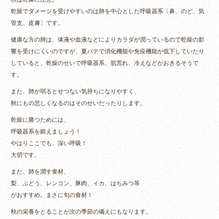
乾燥でダメージを受けやすいのは肺を中心とした呼吸器系〔鼻、のど、気
管支、皮膚〕です。
健康な方の肺は、体液や血液などによりカラダが潤っているので乾燥の影
響を受けにくいのですが、夏バテで消化機能や免疫機能が低下していたり
していると、乾燥のせいで呼吸器系、肌荒れ、冷えなどがおきるそうで
す。
また、肺が弱るとせつない気持ちになりやすく、
秋にもの悲しくなるのはそのせいだったりします。
乾燥に勝つためには、
呼吸器系を鍛えましょう！
やはりここでも、深い呼吸！
大切です。
また、肺を潤す食材、
梨、ぶどう、レンコン、豚肉、イカ、はちみつ等
がおすすめ。まさに旬の食材！
秋の栄養をとることが次の季節の備えにもなります。