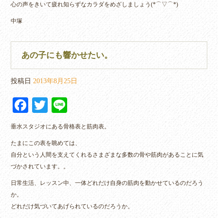
心の声をきいて疲れ知らずなカラダをめざしましょう(*⌒▽⌒*)
中塚
あの子にも響かせたい。
投稿日
2013年8月25日
Fa
T
Li
ce
wi
ne
垂水スタジオにある骨格表と筋肉表。
bo
tte
たまにこの表を眺めては、
ok
r
自分という人間を支えてくれるさまざまな多数の骨や筋肉があることに気
づかされています。。
日常生活、レッスン中、一体どれだけ自身の筋肉を動かせているのだろう
か。
どれだけ気づいてあげられているのだろうか。