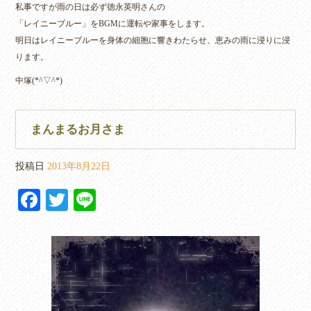
私事ですが雨の日は必ず徳永英明さんの
「レイニーブルー」をBGMに運転や家事をします。
明日はレイニーブルーを身体の細胞に響きわたらせ、恵みの雨に浸りに浸
ります。
中塚(*^▽^*)
まんまるお月さま
投稿日
2013年8月22日
Fa
T
Li
ce
wi
ne
bo
tte
ok
r