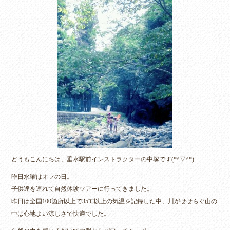
ok
r
どうもこんにちは、垂水駅前インストラクターの中塚です(*^▽^*)
昨日水曜はオフの日。
子供達を連れて自然体験ツアーに行ってきました。
昨日は全国100箇所以上で35℃以上の気温を記録した中、川がせせらぐ山の
中は心地よい涼しさで快適でした。