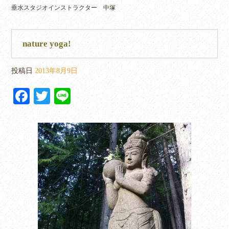
垂水スタジオインストラクター 中塚
nature yoga!
投稿日
2013年8月9日
Fa
T
Li
ce
wi
ne
bo
tte
ok
r