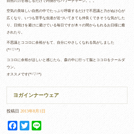
自然の力を感じるだけで内側からパワーチャージ。。。
空気の美味しい自然の中でたっぷり呼吸するだけで不思議と力がぬけ心が
広くなり、いつも苦手な虫達が近づいてきても仲良くできそうな気がした
り、日焼けを避けに避けている毎日ですが木々の間からもれるお日様に癒
されたり。
不思議とココロに余裕がもて、自分にやさしくなれる気がしました
(*^▽^*)
ココロに余裕がほしいと感じたら、森の中に行って脳とココロをクールダ
ウン。
オススメです(*^▽^*)
ヨガインナーウェア
投稿日
2013年8月1日
Fa
T
Li