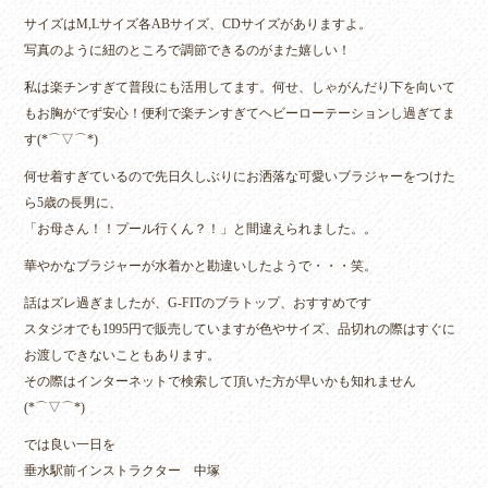
サイズはM,Lサイズ各ABサイズ、CDサイズがありますよ。
写真のように紐のところで調節できるのがまた嬉しい！
私は楽チンすぎて普段にも活用してます。何せ、しゃがんだり下を向いて
もお胸がでず安心！便利で楽チンすぎてヘビーローテーションし過ぎてま
す(*⌒▽⌒*)
何せ着すぎているので先日久しぶりにお洒落な可愛いブラジャーをつけた
ら5歳の長男に、
「お母さん！！プール行くん？！」と間違えられました。。
華やかなブラジャーが水着かと勘違いしたようで・・・笑。
話はズレ過ぎましたが、G-FITのブラトップ、おすすめです
スタジオでも1995円で販売していますが色やサイズ、品切れの際はすぐに
お渡しできないこともあります。
その際はインターネットで検索して頂いた方が早いかも知れません
(*⌒▽⌒*)
では良い一日を
垂水駅前インストラクター 中塚