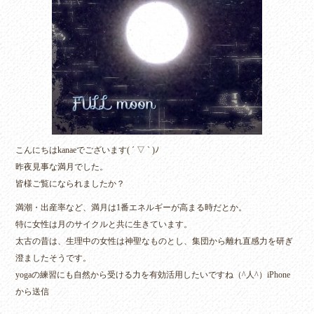
こんにちはkanaeでございます( ´ ▽ ` )ﾉ
昨夜見事な満月でした。
皆様ご覧になられましたか？
満潮・出産率など、満月は1番エネルギーが高まる時だとか。
特に女性は月のサイクルと共に生きています。
太古の昔は、生理中の女性は神聖なものとし、集団から離れ直感力を研ぎ
澄ましたそうです。
yogaの練習にも自然から受ける力を有効活用したいですね（^人^）iPhone
から送信