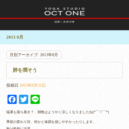
2013 8月
月別アーカイブ:
2013年8月
肺を潤そう
投稿日
2013年8月31日
Fa
T
Li
ce
wi
ne
猛暑も落ち着き？、朝晩はようやく涼しくなりましたね(*⌒▽⌒*)
bo
tte
季節の変わり目、何かと体調を崩しやすかったりします。
ok
r
秋は乾燥に注意。