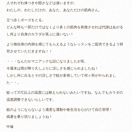
人それぞれ体つきや固さなどは違いますが、
わたしの、わたしだけの、あなた、あなただけの筋肉さん。
立つ歩くポーズをとる。
どんな時も一部だけではなくより多くの筋肉を刺激させれば代謝はあがる
し何より自身のカラダが喜ぶに違いない！
より御自身の内側を感じてもらえるようなレッスンをご提供できるよう研
究させていただきますね！！
・・・なんだかマニアックな話になりましたが笑、
今週末は雨が降り久しぶりに涼しさを感じられましたね！
しかし外に出るとその涼しさで蚊が多発していて何ヶ所がやられまし
た・・。
蚊って35℃以上の温度には耐えられないみたいですね。なんでもカラダの
温度調整できないらしいです。
蚊のようにならないよう適度な運動や食生活を心がけて自己管理！
残暑を乗り切りましょうね！
中塚