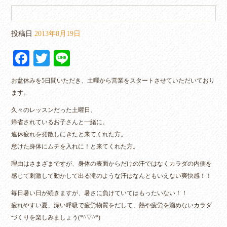
投稿日
2013年8月19日
Fa
T
Li
ce
wi
ne
お盆休みを5日間いただき、土曜から営業をスタートさせていただいており
bo
tte
ます。
ok
r
久々のレッスンだった土曜日、
帰省されているお子さんと一緒に。
連休疲れを発散しにきたと来てくれた方。
怠けた身体にムチを入れに！と来てくれた方。
理由はさまざまですが、身体の表面からだけの汗ではなくカラダの内側を
感じて刺激して動かして出る滝のような汗はなんともいえない爽快感！！
毎日暑い日が続きますが、暑さに負けていてはもったいない！！
疲れやすい夏、深い呼吸で疲労物質をだして、熱や疲労を溜めないカラダ
づくりを楽しみましょう(*^▽^*)