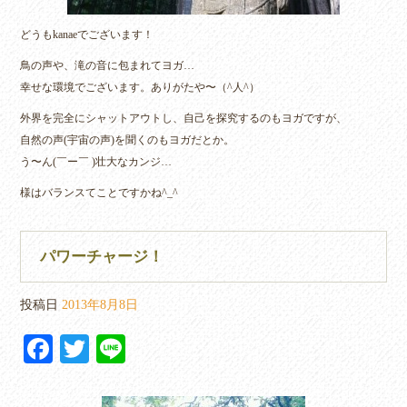
どうもkanaeでございます！
鳥の声や、滝の音に包まれてヨガ…
幸せな環境でございます。ありがたや〜（^人^）
外界を完全にシャットアウトし、自己を探究するのもヨガですが、
自然の声(宇宙の声)を聞くのもヨガだとか。
う〜ん(￣ー￣ )壮大なカンジ…
様はバランスてことですかね^_^
パワーチャージ！
投稿日
2013年8月8日
Fa
T
Li
ce
wi
ne
bo
tte