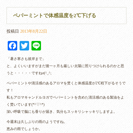
ペパーミントで体感温度を2℃下げる
投稿日
2013年8月22日
Fa
T
Li
ce
wi
ne
「暑さ寒さも彼岸まで」
bo
tte
と、よくいいますがまだ後一ヶ月も厳しい太陽に照りつけられるのかと思
ok
r
うと・・・・・ですねσ(^_^;
ペパーミントや清涼感のあるアロマを焚くと体感温度が2℃程下がるそうで
す！
私もアロマキャンドルヨガでペパーミントを含めた清涼感のある製油をよ
く焚いています(*^▽^*)
深い呼吸で脳にも香りが届き、気分もスッキリシャッキリしますよ。
今週末は久しぶりの雨のようですね。
恵みの雨でしょうか。