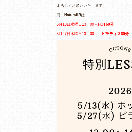
e
er
よろしくお願いいたします
b
尚
NatumiIR
は
o
5月13日水曜日13：00～
HOT60分
o
5月27日水曜日13：00～
ピラティス60分
k