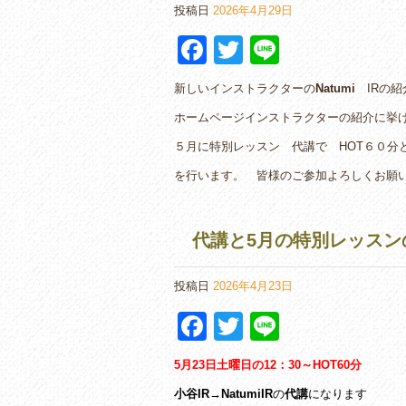
投稿日
2026年4月29日
F
T
Li
a
wi
n
新しいインストラクターの
Natumi
IRの紹
c
tt
e
ホームページインストラクターの紹介に挙
e
er
５月に特別レッスン 代講で HOT６０分
b
を行います。 皆様のご参加よろしくお願
o
o
代講と5月の特別レッスン
k
投稿日
2026年4月23日
F
T
Li
a
wi
n
5月23日土曜日の12：30～HOT60分
c
tt
e
小谷IR→NatumiIR
の
代講
になります