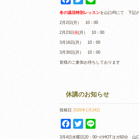
a
wi
n
冬の温活特別レッスン
を山口IRにて 下記
c
tt
e
2月2日(月） 10：00
e
er
2月23日
祝
(月） 10：00
b
3月16日(月） 10：00
o
3月30日(月） 10：00
o
皆様のご参加お待ちしております
k
休講のお知らせ
投稿日
2026年1月24日
F
T
Li
a
wi
n
3月4日水曜日20：00~のHOTヨガ60分 山口