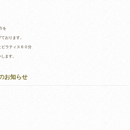
介を
げております。
とピラティス６０分
いします。
のお知らせ