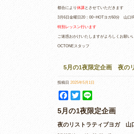
c
tt
e
都合により
休講
とさせていただきます
e
er
3月6日金曜日20：00~HOTヨガ60分 山口I
b
特別レッスン行います
o
ご迷惑おかけいたしますがよろしくお願い
o
OCTONEスタッフ
k
5月の1夜限定企画 夜の
投稿日
2025年5月1日
F
T
Li
a
wi
n
5月の1夜限定企画
c
tt
e
e
er
夜のリストラティブヨガ 山口
b