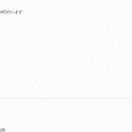
の4日行います
IR