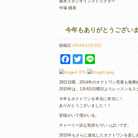
垂水スタジオインストラクター
中塚 瞳美
今年もありがとうございま
投稿日
2014年12月30日
F
T
Li
a
wi
n
c
tt
e
28日日曜、2014年のオクトワン営業も無
e
er
2015年は、1月4日日曜日よりレッスンを
b
今年もオクトワンを本当に本当に！
o
ありがとうございました！！
o
皆様がいて僕がいる。
k
チャーリー浜な気持ちでいっぱいです。
2015年もさらに進化したオクトワンを楽