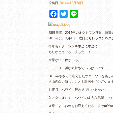
投稿日
2014年12月30日
F
T
Li
a
wi
n
c
tt
e
28日日曜、2014年のオクトワン営業も無
e
er
2015年は、1月4日日曜日よりレッスンを
b
今年もオクトワンを本当に本当に！
o
ありがとうございました！！
o
皆様がいて僕がいる。
k
チャーリー浜な気持ちでいっぱいです。
2015年もさらに進化したオクトワンを楽
沢山面白い新しいことを計画中でございます^
お正月、ハワイに行きそびれたあなた！！
各スタジオにて、ハワイのような気温。さ
皆様、よいお年をお迎えくださいませ(o^^o)