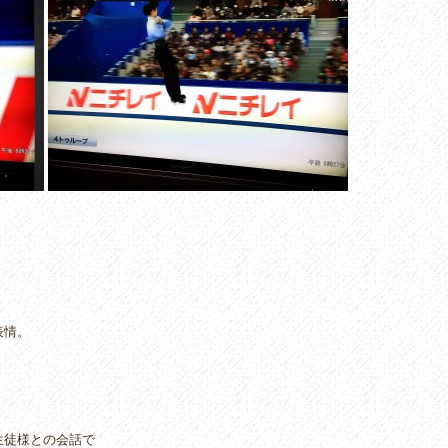
。
表情。
生徒様との会話で