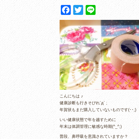
F
T
Li
a
wi
n
c
tt
e
e
er
b
o
o
k
こんにちは ♪
健康診断も行きそびれ´д` ;
年賀状もまだ購入していないものです(･･;)
いい健康状態で年を越すために
年末は体調管理に敏感な時期(^_^;)
普段、鼻呼吸を意識されていますか？