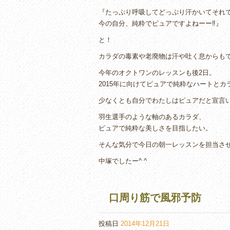
『たっぷり呼吸してどっぷり汗かいてそれ
今の自分、純粋でピュアですよねーー‼︎』
と！
カラダの毒素や老廃物は汗や吐く息からもでて
今年のオクトワンのレッスンも後2日。
2015年に向けてピュアで純粋なハートと
少なくとも自分でわたしはピュアだと宣言
羽生選手のような軸のあるカラダ、
ピュアで純粋な美しさを目指したい。
そんな気分で今日の朝一レッスンを担当させ
中塚でしたー^ ^
口周り筋で風邪予防
投稿日
2014年12月21日