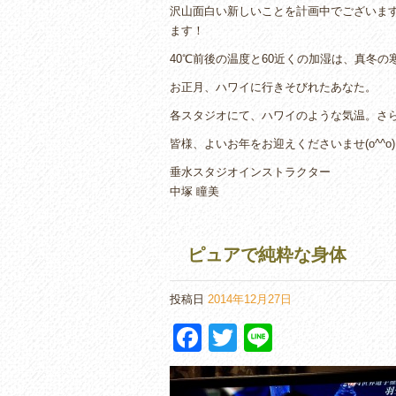
沢山面白い新しいことを計画中でございます
ます！
40℃前後の温度と60近くの加湿は、真冬
お正月、ハワイに行きそびれたあなた。
各スタジオにて、ハワイのような気温。さ
皆様、よいお年をお迎えくださいませ(o^^o)
垂水スタジオインストラクター
中塚 瞳美
ピュアで純粋な身体
投稿日
2014年12月27日
F
T
Li
a
wi
n
c
tt
e