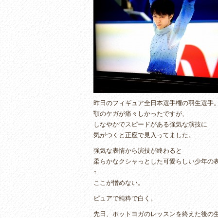
e
er
b
o
o
k
昨日のフィギュア全日本選手権の羽生選手
顎のケガが痛々しかったですが、
しなやかでスピードがある強気な演技に
気がつくと正座で見入ってました。
強気な表情から演技が終わると
柔らかなクシャっとした可愛らしい少年の
↑
ここが憎めない。
ピュアで純粋で白く。
先日、ホットヨガのレッスンを終えた後の