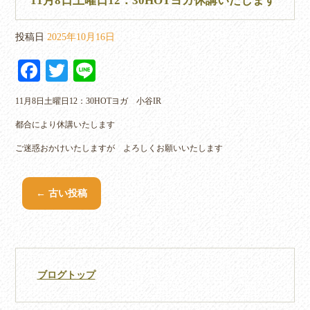
11月8日土曜日12：30HOTヨガ休講いたします
投稿日
2025年10月16日
Fa
T
Li
ce
wi
ne
11月8日土曜日12：30HOTヨガ 小谷IR
bo
tte
都合により休講いたします
ok
r
ご迷惑おかけいたしますが よろしくお願いいたします
←
古い投稿
ブログトップ