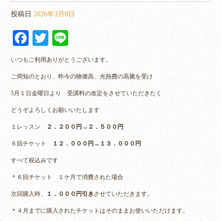
投稿日
2026年3月8日
Fa
T
Li
ce
wi
ne
いつもご利用ありがとうございます。
bo
tte
ご周知のとおり、昨今の物価高、光熱費の高騰を受け
ok
r
5月１日金曜日より 受講料の改定をさせていただきたく
どうぞよろしくお願いいたします
１レッスン
２．２００円→２．５００円
６回チケット
１２．０００円→１３．０００円
すべて税込みです
＊６回チケット １ケ月で消費された場合
次回購入時、
１．０００円引き
させていただきます。
＊４月までに購入されたチケットはそのままお使いいただけます。