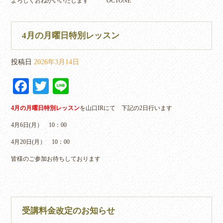
よろしくおねがいいたします OCTONE
4月の月曜日特別レッスン
投稿日
2026年3月14日
Fa
T
Li
ce
wi
ne
4月の月曜日特別レッスン
を山口IRにて 下記の2日行います
bo
tte
4月6日(月） 10：00
ok
r
4月20日(月） 10：00
皆様のご参加お待ちしております
受講料金改定のお知らせ