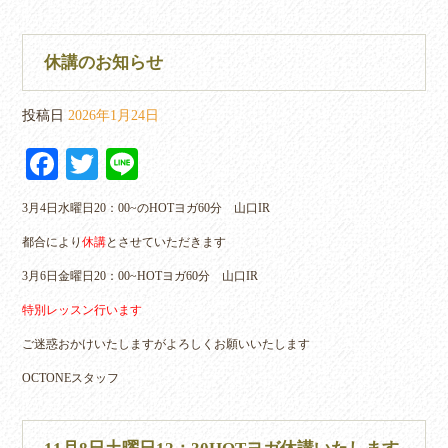
休講のお知らせ
投稿日
2026年1月24日
Fa
T
Li
ce
wi
ne
3月4日水曜日20：00~のHOTヨガ60分 山口IR
bo
tte
都合により
休講
とさせていただきます
ok
r
3月6日金曜日20：00~HOTヨガ60分 山口IR
特別レッスン行います
ご迷惑おかけいたしますがよろしくお願いいたします
OCTONEスタッフ