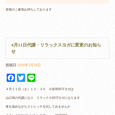
皆様のご参加お待ちしております
4月11日代講・リラックスヨガに変更のお知ら
せ
投稿日
2026年3月18日
Fa
T
Li
ce
wi
ne
４月１１日（土）１２：３０ 小谷IRHOTヨガは
bo
tte
山口IRの代講になり リラックスHOTヨガになります
ok
r
体を温めながらストレッチを試してみませんか