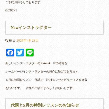
ご予約お待ちしております
OCTONE
Newインストラクター
投稿日
2026年4月29日
Fa
T
Li
ce
wi
ne
新しいインストラクターの
Natumi
IRの紹介を
bo
tte
ホームページインストラクターの紹介に挙げております。
ok
r
５月に特別レッスン 代講で HOT６０分とピラティス６０分
を行います。 皆様のご参加よろしくお願いします。
代講と5月の特別レッスンのお知らせ