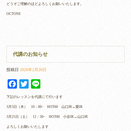
どうぞご理解のほどよろしくお願いいたします。
OCTONE
代講のお知らせ
投稿日
2026年2月20日
Fa
T
Li
ce
wi
ne
下記のレッスンを代講にて行います
bo
tte
3月5日（木） 10：00~ HOT60 山口IR→愛IR
ok
r
3月21日（土） 12：30~ HOT60 小谷IR→山口IR
よろしくお願いいたします