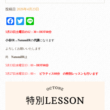
投稿日
2026年4月23日
Fa
T
Li
ce
wi
ne
5月23日土曜日の12：30～HOT60分
bo
tte
小谷IR→NatumiIR
の
代講
になります
ok
r
よろしくお願いいたします
尚
NatumiIR
は
5月13日水曜日13：00～
HOT60分
5月27日水曜日13：00～
ピラティス60分 の特別レッスンも行います