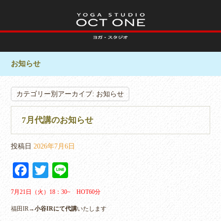
お知らせ
カテゴリー別アーカイブ:
お知らせ
7月代講のお知らせ
投稿日
2026年7月6日
Fa
T
Li
ce
wi
ne
7月21日（火）18：30~ HOT60分
bo
tte
福田IR→
小谷IRにて代講
いたします
ok
r