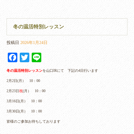
冬の温活特別レッスン
投稿日
2026年1月24日
Fa
T
Li
ce
wi
ne
冬の温活特別レッスン
を山口IRにて 下記の4日行います
bo
tte
2月2日(月） 10：00
ok
r
2月23日
祝
(月） 10：00
3月16日(月） 10：00
3月30日(月） 10：00
皆様のご参加お待ちしております