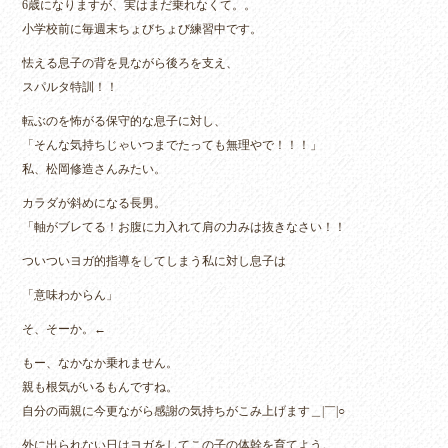
6歳になりますが、実はまだ乗れなくて。。
小学校前に毎週末ちょびちょび練習中です。
怯える息子の背を見ながら後ろを支え、
スパルタ特訓！！
転ぶのを怖がる保守的な息子に対し、
「そんな気持ちじゃいつまでたっても無理やで！！！」
私、松岡修造さんみたい。
カラダが斜めになる長男。
「軸がブレてる！お腹に力入れて肩の力みは抜きなさい！！
ついついヨガ的指導をしてしまう私に対し息子は
「意味わからん」
そ、そーか。←
もー、なかなか乗れません。
親も根気がいるもんですね。
自分の両親に今更ながら感謝の気持ちがこみ上げます＿|￣|○
外に出られない日はヨガをしてこの子の体幹を育てよう。