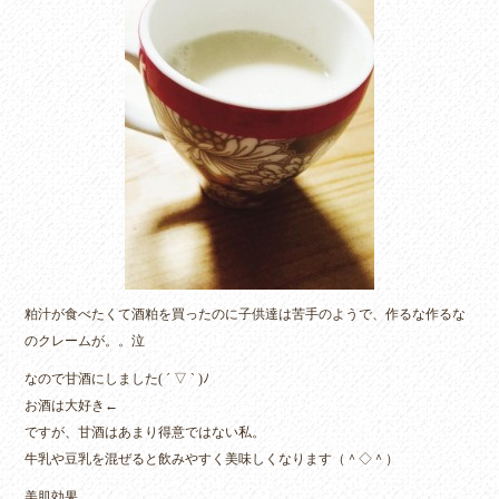
ok
r
粕汁が食べたくて酒粕を買ったのに子供達は苦手のようで、作るな作るな
のクレームが。。泣
なので甘酒にしました( ´ ▽ ` )ﾉ
お酒は大好き←
ですが、甘酒はあまり得意ではない私。
牛乳や豆乳を混ぜると飲みやすく美味しくなります（＾◇＾）
美肌効果