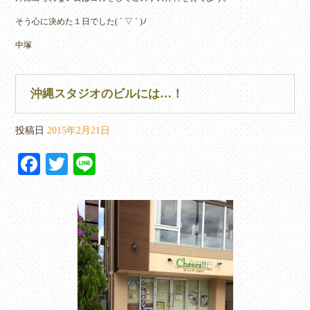
そう心に決めた１日でした( ´ ▽ ` )ﾉ
中塚
沖縄スタジオのビルには…！
投稿日
2015年2月21日
Fa
T
Li
ce
wi
ne
bo
tte
ok
r