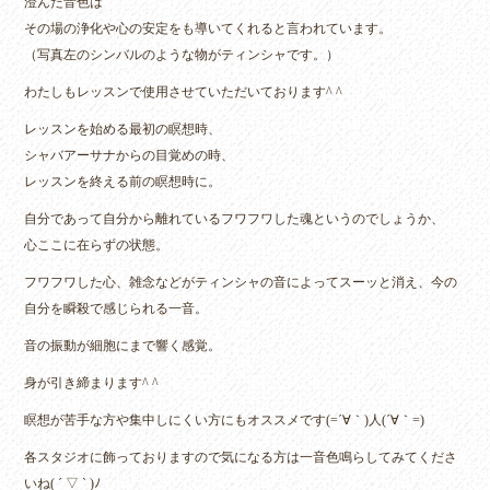
澄んだ音色は
その場の浄化や心の安定をも導いてくれると言われています。
（写真左のシンバルのような物がティンシャです。）
わたしもレッスンで使用させていただいております^ ^
レッスンを始める最初の瞑想時、
シャバアーサナからの目覚めの時、
レッスンを終える前の瞑想時に。
自分であって自分から離れているフワフワした魂というのでしょうか、
心ここに在らずの状態。
フワフワした心、雑念などがティンシャの音によってスーッと消え、今の
自分を瞬殺で感じられる一音。
音の振動が細胞にまで響く感覚。
身が引き締まります^ ^
瞑想が苦手な方や集中しにくい方にもオススメです(=´∀｀)人(´∀｀=)
各スタジオに飾っておりますので気になる方は一音色鳴らしてみてくださ
いね( ´ ▽ ` )ﾉ