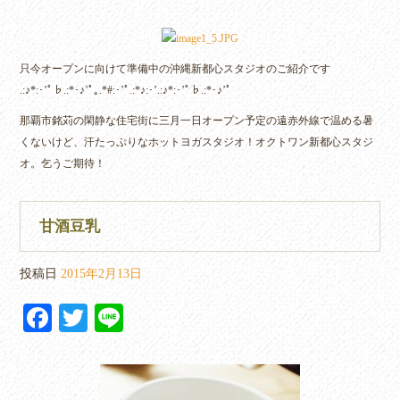
ce
wi
ne
bo
tte
ok
r
只今オープンに向けて準備中の沖縄新都心スタジオのご紹介です
.:♪*:･’ﾟ♭.:*･♪’ﾟ｡.*#:･’ﾟ.:*♪:･’.:♪*:･’ﾟ♭.:*･♪’ﾟ
那覇市銘苅の閑静な住宅街に三月一日オープン予定の遠赤外線で温める暑
くないけど、汗たっぷりなホットヨガスタジオ！オクトワン新都心スタジ
オ。乞うご期待！
甘酒豆乳
投稿日
2015年2月13日
Fa
T
Li
ce
wi
ne
bo
tte