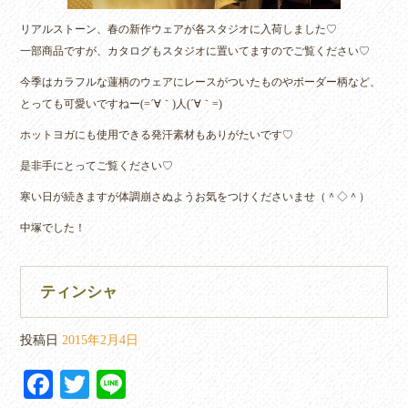
リアルストーン、春の新作ウェアが各スタジオに入荷しました♡
一部商品ですが、カタログもスタジオに置いてますのでご覧ください♡
今季はカラフルな蓮柄のウェアにレースがついたものやボーダー柄など、
とっても可愛いですねー(=´∀｀)人(´∀｀=)
ホットヨガにも使用できる発汗素材もありがたいです♡
是非手にとってご覧ください♡
寒い日が続きますが体調崩さぬようお気をつけくださいませ（＾◇＾）
中塚でした！
ティンシャ
投稿日
2015年2月4日
Fa
T
Li