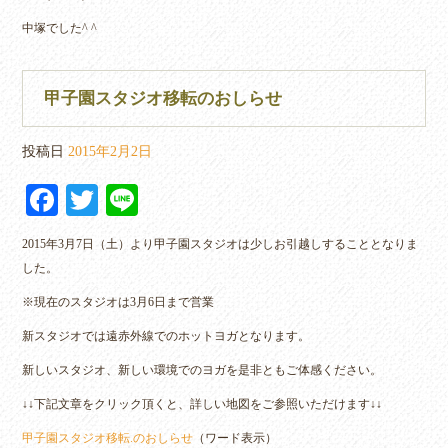
中塚でした^ ^
甲子園スタジオ移転のおしらせ
投稿日
2015年2月2日
Fa
T
Li
ce
wi
ne
2015年3月7日（土）より甲子園スタジオは少しお引越しすることとなりま
bo
tte
した。
ok
r
※現在のスタジオは3月6日まで営業
新スタジオでは遠赤外線でのホットヨガとなります。
新しいスタジオ、新しい環境でのヨガを是非ともご体感ください。
↓↓下記文章をクリック頂くと、詳しい地図をご参照いただけます↓↓
甲子園スタジオ移転.のおしらせ
（ワード表示）