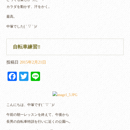
カラダを動かす、汗をかく。
最高。
中塚でした( ´ ▽ ` )ﾉ
自転車練習‼︎
投稿日
2015年2月21日
Fa
T
Li
ce
wi
ne
bo
tte
ok
r
こんにちは、中塚です( ´ ▽ ` )ﾉ
午前の朝一レッスンを終えて、午後から
長男の自転車特訓を行いに近くの公園へ。