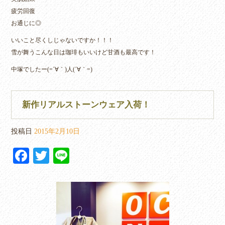
疲労回復
お通じに◎
いいこと尽くしじゃないですか！！！
雪が舞うこんな日は珈琲もいいけど甘酒も最高です！
中塚でしたー(=´∀｀)人(´∀｀=)
新作リアルストーンウェア入荷！
投稿日
2015年2月10日
Fa
T
Li
ce
wi
ne
bo
tte
ok
r