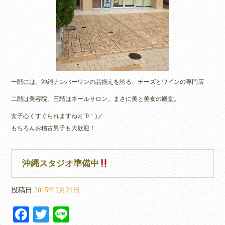
一階には、沖縄ナンバーワンの品揃えを誇る、チーズとワインの専門店
二階は美容院。三階はネールサロン。まさに美と美食の殿堂。
女子心くすぐられますね♪( ´θ｀)ノ
もちろんお稽古男子も大歓迎！
沖縄スタジオ準備中
投稿日
2015年2月21日
Fa
T
Li