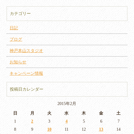
カテゴリー
日記
ブログ
神戸本山スタジオ
お知らせ
キャンペーン情報
投稿日カレンダー
2015年2月
日
月
火
水
木
金
土
1
2
3
4
5
6
7
8
9
10
11
12
13
14