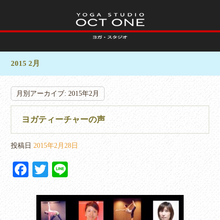
2015 2月
月別アーカイブ:
2015年2月
ヨガティーチャーの声
投稿日
2015年2月28日
Fa
T
Li
ce
wi
ne
bo
tte
ok
r