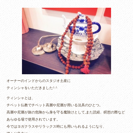
ce
wi
ne
bo
tte
ok
r
オーナーのインドからのスタジオ土産に
ティンシャをいただきました^ ^
ティンシャとは、
チベット仏教でチベット高層や尼層が用いる法具のひとつ。
高層や尼層が旅の危険から身を守る魔除けとして,また読経、瞑想の際など
あらゆる場で使用されています。
今ではヨガクラスやリラックス時にも用いられるようになり、