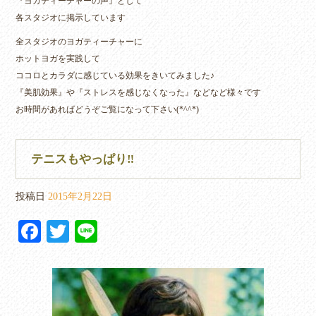
『ヨガティーチャーの声』として
各スタジオに掲示しています
全スタジオのヨガティーチャーに
ホットヨガを実践して
ココロとカラダに感じている効果をきいてみました♪
『美肌効果』や『ストレスを感じなくなった』などなど様々です
お時間があればどうぞご覧になって下さい(*^^*)
テニスもやっぱり‼︎
投稿日
2015年2月22日
Fa
T
Li
ce
wi
ne
bo
tte
ok
r