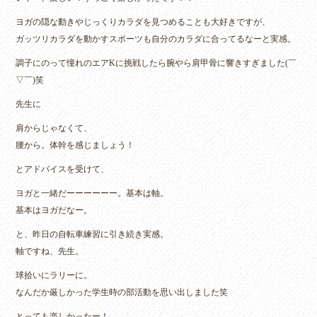
ヨガの隠な動きやじっくりカラダを見つめることも大好きですが、
ガッツリカラダを動かすスポーツも自分のカラダに合ってるなーと実感。
調子にのって憧れのエアKに挑戦したら腕やら肩甲骨に響きすぎました(￣
▽￣)笑
先生に
肩からじゃなくて、
腰から。体幹を感じましょう！
とアドバイスを受けて、
ヨガと一緒だーーーーーー。基本は軸。
基本はヨガだなー。
と、昨日の自転車練習に引き続き実感。
軸ですね、先生。
球拾いにラリーに。
なんだか厳しかった学生時の部活動を思い出しました笑
とっても楽しかったー！