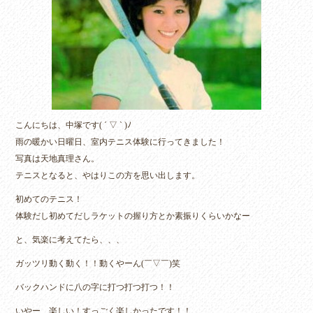
こんにちは、中塚です( ´ ▽ ` )ﾉ
雨の暖かい日曜日、室内テニス体験に行ってきました！
写真は天地真理さん。
テニスとなると、やはりこの方を思い出します。
初めてのテニス！
体験だし初めてだしラケットの握り方とか素振りくらいかなー
と、気楽に考えてたら、、、
ガッツリ動く動く！！動くやーん(￣▽￣)笑
バックハンドに八の字に打つ打つ打つ！！
いやー、楽しい！すっごく楽しかったです！！