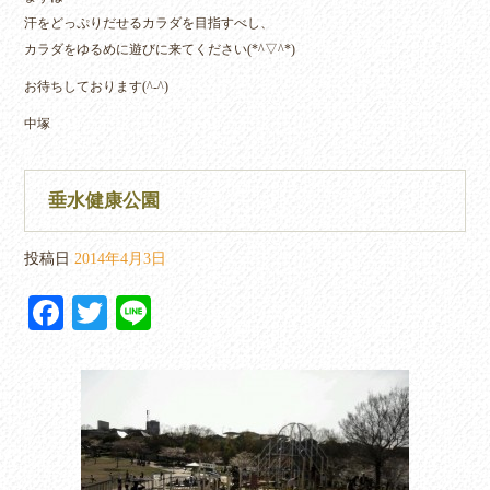
汗をどっぷりだせるカラダを目指すべし、
カラダをゆるめに遊びに来てください(*^▽^*)
お待ちしております(^-^)
中塚
垂水健康公園
投稿日
2014年4月3日
Fa
T
Li
ce
wi
ne
bo
tte
ok
r