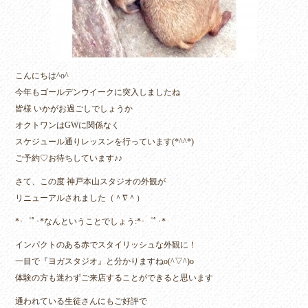
こんにちは^o^
今年もゴールデンウイークに突入しましたね
皆様 いかがお過ごしでしょうか
オクトワンはGWに関係なく
スケジュール通りレッスンを行っています(*^^*)
ご予約♡お待ちしています♪♪
さて、この度 神戸本山スタジオの外観が
リニューアルされました（＾∇＾）
*･゜ﾟ･*なんということでしょう:*･゜ﾟ･*
インパクトのある赤でスタイリッシュな外観に！
一目で『ヨガスタジオ』と分かりますねo(^▽^)o
体験の方も迷わずご来店することができると思います
通われている生徒さんにもご好評で