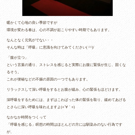
暖かくて心地の良い季節ですが
環境が変わる春は、心の不調が起こりやすい時期でもあります。
なんとなく元気がでない・・
そんな時は「呼吸」に意識を向けてみてください( ^^)/
「腹が立つ」
という言葉の通り、ストレスを感じると実際にお腹に緊張が生じ、固くな
るそう。
これが便秘などの不腸の原因の一つでもあります。
リラックスして深い呼吸をするとお腹が緩み、心の緊張もほどけます。
深呼吸をするためには、まずはこわばった体の緊張を取り、緩めてあげる
とさらに深い呼吸を味わえますよ(○´∀｀○)
なかなか時間をつくって
「呼吸を感じる」瞑想の時間はほとんどの方には馴染みのない行為です
が、