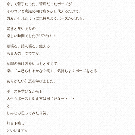
今まで苦手だった、苦痛だったポーズが
そのコツと意識の向け所を少し代えるだけで、
力みがとれたように気持ちよくポーズがとれる。
驚きと笑いありの
楽しい時間でした(*^▽^*)！！
頑張る、踏ん張る、鍛える
もヨガの一つですが、
意識の向け方をいつもと変えて、
楽に〔←怒られるかな？笑〕、気持ちよくポーズをとる
ありがたい知恵を学びました。
ポーズを学びながらも
人生もポーズも捉え方は同じだな〜・・・
と、
しみじみ思ってみたり笑。
灯台下暗し
といいますか、