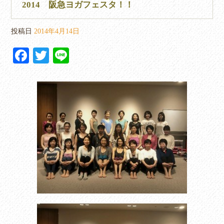
2014 阪急ヨガフェスタ！！
投稿日
2014年4月14日
Fa
T
Li
ce
wi
ne
bo
tte
ok
r