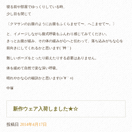
寝る前や部屋でゆっくりしている時、
少し目を閉じて
〔クマサンのお腹のようにお腹をふくらませて〜、へこませて〜。〕
と、イメージしながら腹式呼吸をふんわり感じてみてください。
きっとお腹が緩み、その体の緩みが心へと伝わって、落ち込みがちな心を
前向きにしてくれるかと思います( ´艸｀)
難しいポーズをとったり鍛えたりする必要はありません。
体を緩めて自然で楽な深い呼吸。
晴れやかな心の秘訣かと思います(○´∀｀○)
中塚
新作ウェア入荷しました★☆
投稿日
2014年4月17日