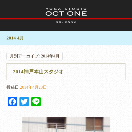
2014 4月
月別アーカイブ:
2014年4月
2014神戸本山スタジオ
投稿日
2014年4月28日
Fa
T
Li
ce
wi
ne
bo
tte
ok
r