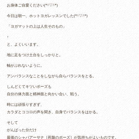
お身体ご自愛ください(*^▽^*)
今日は朝一、ホットヨガレッスンでした(*^▽^*)
「ヨガマットの上は人生そのもの」
↑
と、よくいいます。
地に足をつけ土台をしっかりと。
軸がぶれないように。
アンバランスなことをしながら自らバランスをとる。
しんどくてキツいポーズも
自分の体力面と精神面と向かい合い、戦う。
時には頑張りすぎず、
カラダとココロの声を聞き、自身でバランスをはかる。
そして
がんばった分だけ
最後のシャバアーサナ［死骸のポーズ］が気持ちがよいものです。