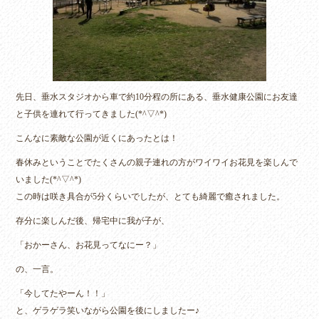
先日、垂水スタジオから車で約10分程の所にある、垂水健康公園にお友達
と子供を連れて行ってきました(*^▽^*)
こんなに素敵な公園が近くにあったとは！
春休みということでたくさんの親子連れの方がワイワイお花見を楽しんで
いました(*^▽^*)
この時は咲き具合が5分くらいでしたが、とても綺麗で癒されました。
存分に楽しんだ後、帰宅中に我が子が、
「おかーさん、お花見ってなにー？」
の、一言。
「今してたやーん！！」
と、ゲラゲラ笑いながら公園を後にしましたー♪