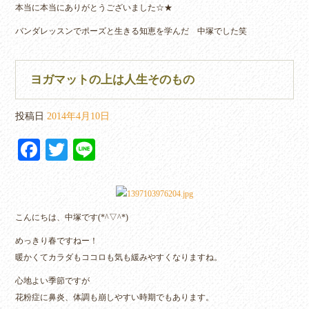
本当に本当にありがとうございました☆★
バンダレッスンでポーズと生きる知恵を学んだ 中塚でした笑
ヨガマットの上は人生そのもの
投稿日
2014年4月10日
Fa
T
Li
ce
wi
ne
bo
tte
ok
r
こんにちは、中塚です(*^▽^*)
めっきり春ですねー！
暖かくてカラダもココロも気も緩みやすくなりますね。
心地よい季節ですが
花粉症に鼻炎、体調も崩しやすい時期でもあります。