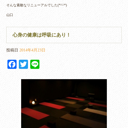
そんな素敵なリニューアルでした(*^^*)
山口
心身の健康は呼吸にあり！
投稿日
2014年4月23日
Fa
T
Li
ce
wi
ne
bo
tte
ok
r