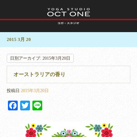
2015 3月 20
日別アーカイブ:
2015年3月20日
オーストラリアの香り
投稿日
2015年3月20日
Fa
T
Li
ce
wi
ne
bo
tte
ok
r