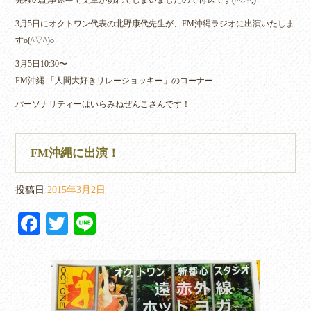
bo
tte
3月5日にオクトワン代表の北野康代先生が、FM沖縄ラジオに出演いたしま
ok
r
すo(^▽^)o
3月5日10:30〜
FM沖縄 「人間大好きリレージョッキー」のコーナー
パーソナリティーはいらみねぜんこさんです！
FM沖縄に出演！
投稿日
2015年3月2日
Fa
T
Li
ce
wi
ne
bo
tte
ok
r