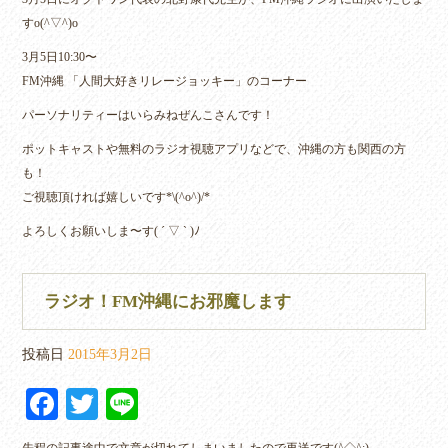
すo(^▽^)o
3月5日10:30〜
FM沖縄 「人間大好きリレージョッキー」のコーナー
パーソナリティーはいらみねぜんこさんです！
ポットキャストや無料のラジオ視聴アプリなどで、沖縄の方も関西の方
も！
ご視聴頂ければ嬉しいです*\(^o^)/*
よろしくお願いしま〜す( ´ ▽ ` )ﾉ
ラジオ！FM沖縄にお邪魔します
投稿日
2015年3月2日
Fa
T
Li
ce
wi
ne
先程の記事途中で文章が切れてしまいましたので再送です(^◇^;)