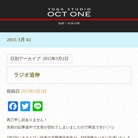
2015 3月 02
日別アーカイブ:
2015年3月2日
ラジオ追伸
投稿日
2015年3月2日
Fa
T
Li
ce
wi
ne
再三申し訳ありません！
bo
tte
先程の記事途中で文章が切れてしまいましたので再送です(^◇^;)
ok
r
3月5日にオクトワン代表の北野康代先生が、FM沖縄ラジオに出演いたしま