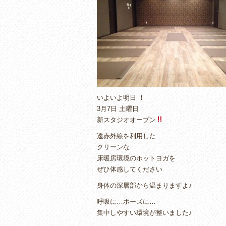
o
o
k
いよいよ明日 ！
3月7日 土曜日
新スタジオオープン
遠赤外線を利用した
クリーンな
床暖房環境のホットヨガを
ぜひ体感してください
身体の深層部から温まりますよ♪
呼吸に…ポーズに…
集中しやすい環境が整いました♪