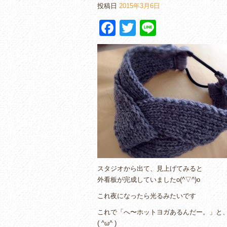
投稿日
2015年3月6日
F
T
Li
a
wi
n
c
tt
e
e
er
b
o
o
k
スタジオから出て、見上げてみると
外看板が完成していましたo(^▽^)o
これ夜になったら光るみたいです
これで「へ〜ホットヨガあるんだー。」と
( ^ω^ )