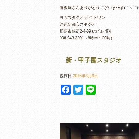
看板屋さんありがとうございま〜す( ´ ▽ ` )
ヨガスタジオ オクトワン
沖縄新都心スタジオ
那覇市銘苅2-4-39 utビル 4階
098-943-3201（8時半〜20時）
新・甲子園スタジオ
投稿日
2015年3月6日
F
T
Li
a
wi
n
c
tt
e
e
er
b