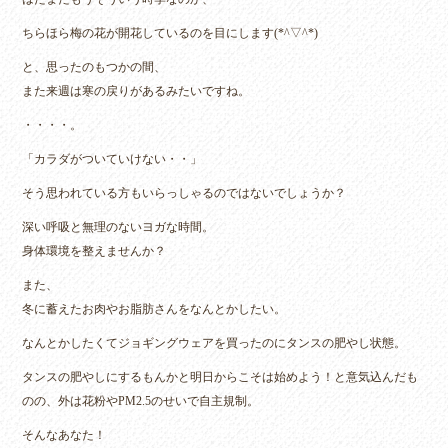
ちらほら梅の花が開花しているのを目にします(*^▽^*)
と、思ったのもつかの間、
また来週は寒の戻りがあるみたいですね。
・・・・。
「カラダがついていけない・・」
そう思われている方もいらっしゃるのではないでしょうか？
深い呼吸と無理のないヨガな時間。
身体環境を整えませんか？
また、
冬に蓄えたお肉やお脂肪さんをなんとかしたい。
なんとかしたくてジョギングウェアを買ったのにタンスの肥やし状態。
タンスの肥やしにするもんかと明日からこそは始めよう！と意気込んだも
のの、外は花粉やPM2.5のせいで自主規制。
そんなあなた！