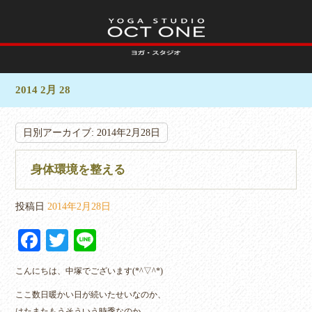
2014 2月 28
日別アーカイブ:
2014年2月28日
身体環境を整える
投稿日
2014年2月28日
Fa
T
Li
ce
wi
ne
こんにちは、中塚でございます(*^▽^*)
bo
tte
ここ数日暖かい日が続いたせいなのか、
ok
r
はたまたもうそういう時季なのか、