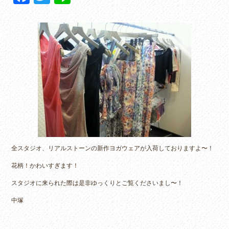
ce
wi
ne
bo
tte
ok
r
全スタジオ、リアルストーンの新作ヨガウェアが入荷しておりますよ〜！
花柄！かわいすぎます！
スタジオに来られた際は是非ゆっくりとご覧くださいまし〜！
中塚