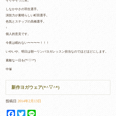
そりゃそうだ笑。
しなかやさの羽生選手。
演技力が素晴らしい町田選手。
色気とステップの高橋選手。
↑
個人的意見です。
今夜は眠れない〜〜〜〜！！！
いやいや、明日は朝一リンパヨガレッスン担当なのでほどほどにします。
素敵な一日を(*^▽^*)
中塚
新作ヨガウェア(*^▽^*)
投稿日
2014年2月13日
Fa
T
Li