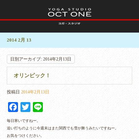
2014 2月 13
日別アーカイブ:
2014年2月13日
オリンピック！
投稿日
2014年2月13日
Fa
T
Li
ce
wi
ne
毎日寒いですねー。
bo
tte
追い打ちのように今週末はまた関西でも雪が舞うみたいですねー。
ok
r
お気をつけください。