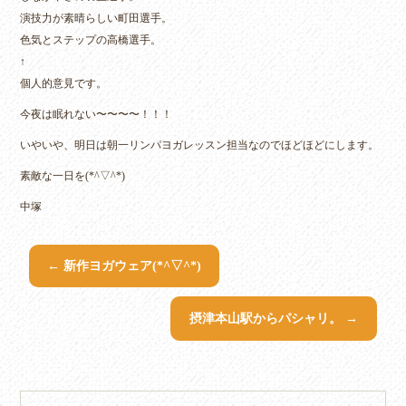
演技力が素晴らしい町田選手。
色気とステップの高橋選手。
↑
個人的意見です。
今夜は眠れない〜〜〜〜！！！
いやいや、明日は朝一リンパヨガレッスン担当なのでほどほどにします。
素敵な一日を(*^▽^*)
中塚
←
新作ヨガウェア(*^▽^*)
摂津本山駅からパシャリ。
→