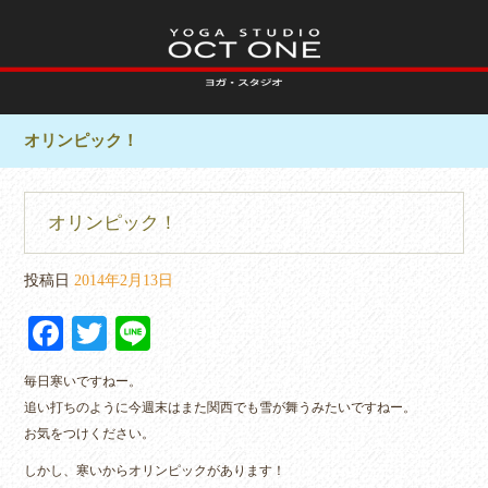
オリンピック！
オリンピック！
投稿日
2014年2月13日
Fa
T
Li
ce
wi
ne
毎日寒いですねー。
bo
tte
追い打ちのように今週末はまた関西でも雪が舞うみたいですねー。
ok
r
お気をつけください。
しかし、寒いからオリンピックがあります！