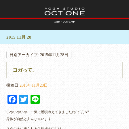
2015 11月 28
日別アーカイブ:
2015年11月28日
ヨガって。
投稿日
2015年11月28日
Fa
T
Li
ce
wi
ne
いやいやいや、一気に近頃冷えてきましたね(；´Д`A‼︎
bo
tte
身体が自然と力んじゃいます。
ok
r
スタジオに来られる生徒様の中には