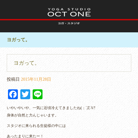
ヨガって。
ヨガって。
投稿日
2015年11月28日
Fa
T
Li
ce
wi
ne
いやいやいや、一気に近頃冷えてきましたね(；´Д`A‼︎
bo
tte
身体が自然と力んじゃいます。
ok
r
スタジオに来られる生徒様の中には
あったまりに来たー！