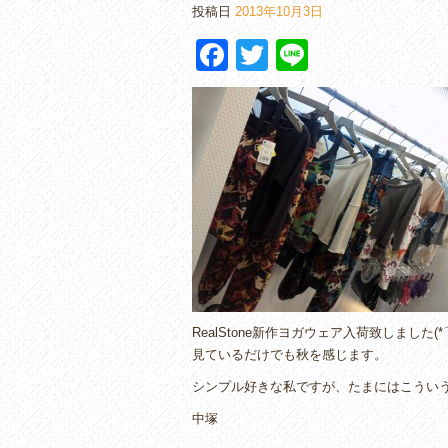
投稿日
2013年10月3日
F
T
Li
a
wi
n
c
tt
e
e
er
b
o
o
k
RealStone新作ヨガウェア入荷致しました(*
見ているだけでも秋を感じます。
シンプル好きな私ですが、たまにはこういう柄
中塚