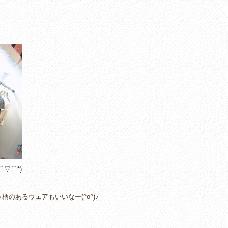
⌒▽⌒*)
のあるウェアもいいなー(^o^)♪