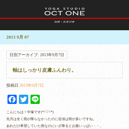
2013 9月 07
日別アーカイブ:
2013年9月7日
軸はしっかり皮膚ふんわり。
投稿日
2013年9月7日
Fa
T
Li
ce
wi
ne
こんにちは！中塚です(*^▽^*)
bo
tte
先月は全く雨が降らなかったのに近頃は雨が多いですね。
ok
r
あれだけ希望していた雨なのにいざ降るとお腹いっぱい・・。