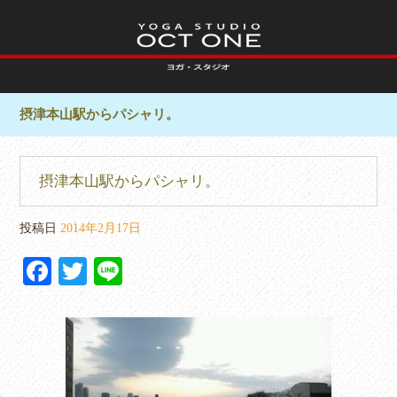
摂津本山駅からパシャリ。
摂津本山駅からパシャリ。
投稿日
2014年2月17日
Fa
T
Li
ce
wi
ne
bo
tte
ok
r