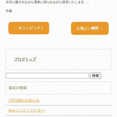
夕日に癒されながら電車に揺られながら帰宅いたします。。
中塚
←
オリンピック！
心地よい瞬間
→
ブログトップ
最近の投稿
7月代講のお知らせ
Newインストラクター