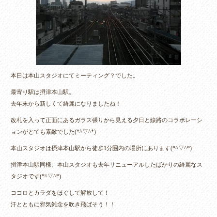
本日は本山スタジオにてミーティング？でした。
最寄り駅は摂津本山駅。
去年末から新しくて綺麗になりましたね！
改札を入って正面にあるガラス張りから見える夕日と線路のコラボレーシ
ョンがとても素敵でした(*^▽^*)
本山スタジオは摂津本山駅から徒歩1分圏内の場所にあります(*^▽^*)
摂津本山駅同様、本山スタジオも去年リニューアルしたばかりの綺麗なス
タジオです(*^▽^*)
ココロとカラダをほぐして解放して！
汗とともに邪気雑念を吹き飛ばそう！！