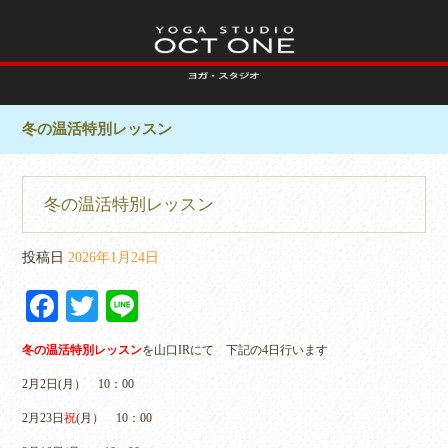
冬の温活特別レッスン
冬の温活特別レッスン
投稿日
2026年1月24日
Fa
T
Li
ce
wi
ne
冬の温活特別レッスン
を山口IRにて 下記の4日行います
bo
tte
2月2日(月） 10：00
ok
r
2月23日
祝
(月） 10：00