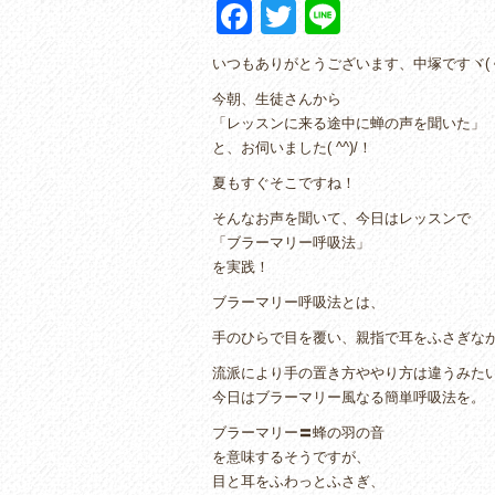
F
T
Li
a
wi
n
いつもありがとうございます、中塚ですヾ(＾
c
tt
e
今朝、生徒さんから
e
er
「レッスンに来る途中に蝉の声を聞いた」
b
と、お伺いました( ^^)/！
o
夏もすぐそこですね！
o
そんなお声を聞いて、今日はレッスンで
「ブラーマリー呼吸法」
k
を実践！
ブラーマリー呼吸法とは、
手のひらで目を覆い、親指で耳をふさぎな
流派により手の置き方ややり方は違うみた
今日はブラーマリー風なる簡単呼吸法を。
ブラーマリー〓蜂の羽の音
を意味するそうですが、
目と耳をふわっとふさぎ、