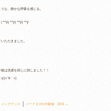
ような、静かな呼吸を感じる。
)/( ^^)/( ^^)/
ていただきました。
午後は洗濯を回しに回しました！！
○´∀｀○)
←
メンテナンス
パークヨガin大阪城 2014
→