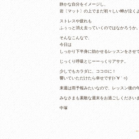
静かな自分をイメージし、
岩〔マット〕の上でまだ初々しい蝉が泣く
ストレスや疲れも
ふぅっと消え去っていくのではなかろうか。( ^^)/( ^^
そんなこんなで、
今日は
しっかり下半身に効かせるレッスンをさせ
じっくり呼吸とじーーっくりアサナ。
少しでもカラダに、ココロに！
響いていただけたら幸せです(○´∀｀○)
来週は雨予報みたいなので、レッスン後の
みなさまも素敵な週末をお過ごしくださいませ(
中塚