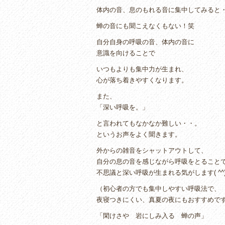
体内の音、息のもれる音に集中してみると
蝉の音にも聞こえなくもない！笑
自分自身の呼吸の音、体内の音に
意識を向けることで
いつもよりも集中力が生まれ、
心が落ち着きやすくなります。
また、
「深い呼吸を。」
と言われてもなかなか難しい・・。
というお声をよく聞きます。
外からの雑音をシャットアウトして、
自分の息の音を感じながら呼吸をとること
不思議と深い呼吸が生まれる気がします( ^^)
（初心者の方でも集中しやすい呼吸法で、
夜寝つきにくい、真夏の夜にもおすすめで
「閑けさや 岩にしみ入る 蝉の声」