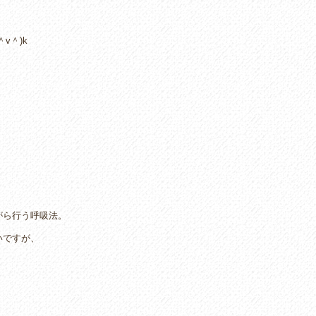
v＾)k
がら行う呼吸法。
いですが、