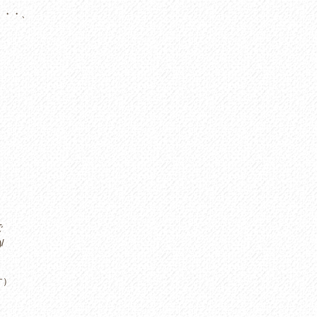
・・・、
で
/
す）