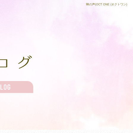
蝉の声|OCT ONE (オクトワン)