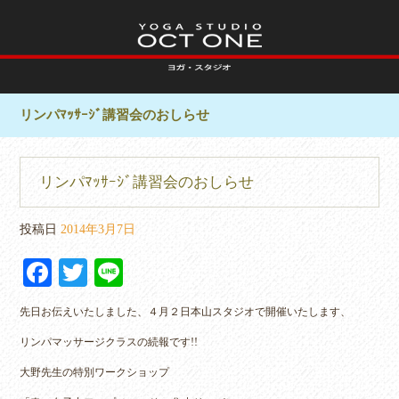
リンパﾏｯｻｰｼﾞ講習会のおしらせ
リンパﾏｯｻｰｼﾞ講習会のおしらせ
投稿日
2014年3月7日
Fa
T
Li
ce
wi
ne
先日お伝えいたしました、４月２日本山スタジオで開催いたします、
bo
tte
リンパマッサージクラスの続報です!!
ok
r
大野先生の特別ワークショップ