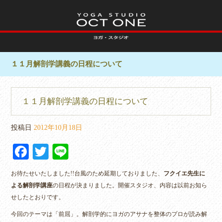
１１月解剖学講義の日程について
１１月解剖学講義の日程について
投稿日
2012年10月18日
Fa
T
Li
ce
wi
ne
お待たせいたしました!!台風のため延期しておりました、
フクイエ先生に
bo
tte
よる解剖学講座
の日程が決まりました。開催スタジオ、内容は以前お知ら
ok
r
せしたとおりです。
今回のテーマは「前屈」。解剖学的にヨガのアサナを整体のプロが読み解