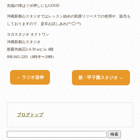
先端の球はツボ押しにもGOOD
沖縄新都心スタジオではレッスン始めの筋膜リリースでの使用や、販売も
しておりますので、是非お試しあれ(*^◯^*)
ヨガスタジオ オクトワン
沖縄新都心スタジオ
那覇市銘苅2-4-39 utビル 4階
098-943-3201（8時半〜20時）
←
ラジオ追伸
新・甲子園スタジオ
→
ブログトップ