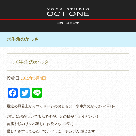
水牛角のかっさ
水牛角のかっさ
投稿日
2015年3月4日
Fa
T
Li
ce
wi
ne
最近の風呂上がりマッサージのおともは、水牛角のかっさo(^▽^)o
bo
tte
6本足に球がついてるんですが、足の幅がちょうどいい！
ok
r
首筋や顔のリンパ流しにお役立ち（≧∇≦）
優しくさすってるだけで、けっこーポカポカ 感じます