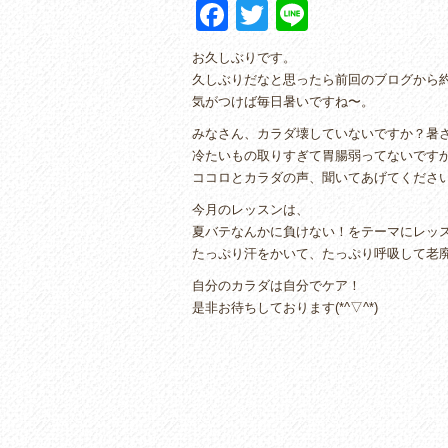
F
T
Li
a
wi
n
お久しぶりです。
c
tt
e
久しぶりだなと思ったら前回のブログから
e
er
気がつけば毎日暑いですね〜。
b
みなさん、カラダ壊していないですか？暑
冷たいもの取りすぎて胃腸弱ってないです
o
ココロとカラダの声、聞いてあげてください(*
o
今月のレッスンは、
k
夏バテなんかに負けない！をテーマにレッスンを
たっぷり汗をかいて、たっぷり呼吸して老
自分のカラダは自分でケア！
是非お待ちしております(*^▽^*)